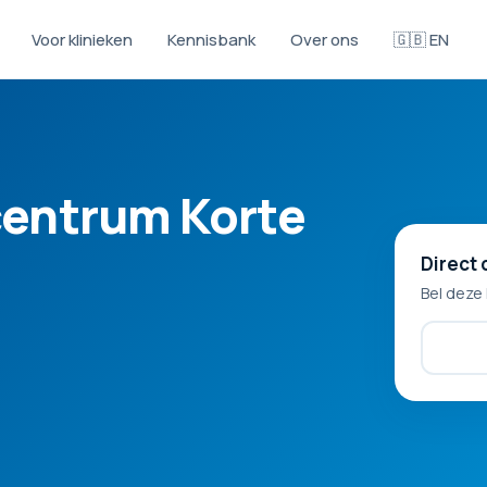
Voor klinieken
Kennisbank
Over ons
🇬🇧 EN
centrum Korte
Direct 
Bel deze 