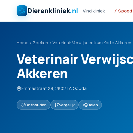
Dierenkliniek
.nl
Vind kliniek
⚡ Spoed
Home
›
Zoeken
›
Veterinair Verwijscentrum Korte Akkeren
Veterinair Verwijs
Akkeren
Emmastraat 29, 2802 LA Gouda
Onthouden
Vergelijk
Delen