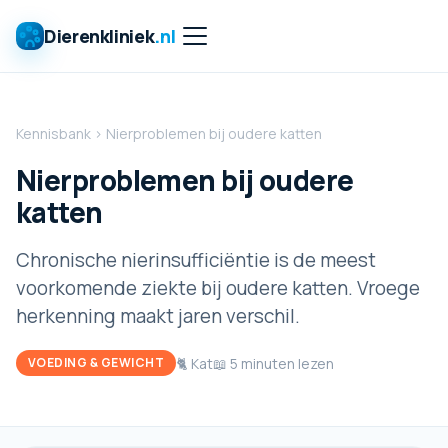
Dierenkliniek
.nl
Kennisbank
›
Nierproblemen bij oudere katten
Nierproblemen bij oudere
katten
Chronische nierinsufficiëntie is de meest
voorkomende ziekte bij oudere katten. Vroege
herkenning maakt jaren verschil.
🐈 Kat
📖
5
minuten lezen
VOEDING & GEWICHT