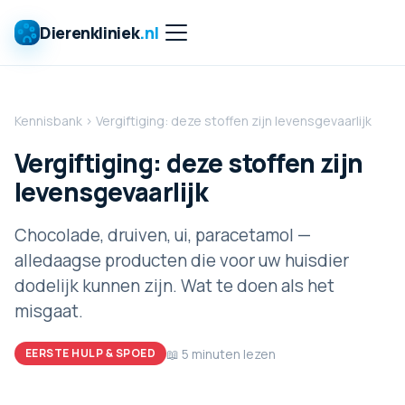
Dierenkliniek
.nl
Kennisbank
›
Vergiftiging: deze stoffen zijn levensgevaarlijk
Vergiftiging: deze stoffen zijn
levensgevaarlijk
Chocolade, druiven, ui, paracetamol —
alledaagse producten die voor uw huisdier
dodelijk kunnen zijn. Wat te doen als het
misgaat.
📖
5
minuten lezen
EERSTE HULP & SPOED