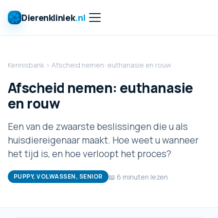
Dierenkliniek
.nl
Kennisbank
›
Afscheid nemen: euthanasie en rouw
Afscheid nemen: euthanasie
en rouw
Een van de zwaarste beslissingen die u als
huisdiereigenaar maakt. Hoe weet u wanneer
het tijd is, en hoe verloopt het proces?
📖
6
minuten lezen
PUPPY, VOLWASSEN, SENIOR