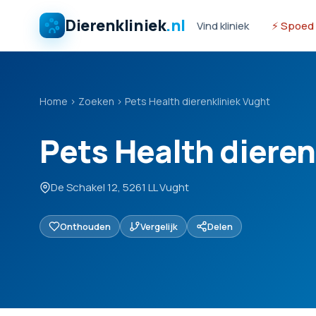
Dierenkliniek
.nl
Vind kliniek
⚡ Spoed
Home
›
Zoeken
›
Pets Health dierenkliniek Vught
Pets Health dieren
De Schakel 12, 5261 LL Vught
Onthouden
Vergelijk
Delen