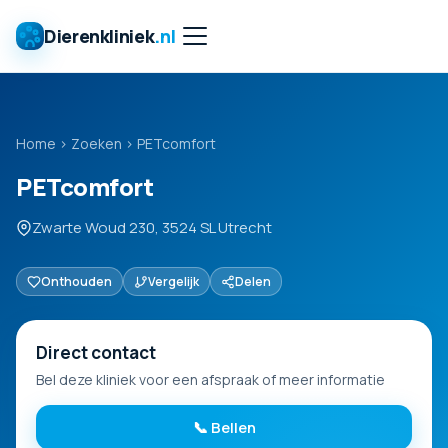
Dierenkliniek
.nl
Home
›
Zoeken
›
PETcomfort
PETcomfort
Zwarte Woud 230, 3524 SL Utrecht
Onthouden
Vergelijk
Delen
Direct contact
Bel deze kliniek voor een afspraak of meer informatie
📞 Bellen