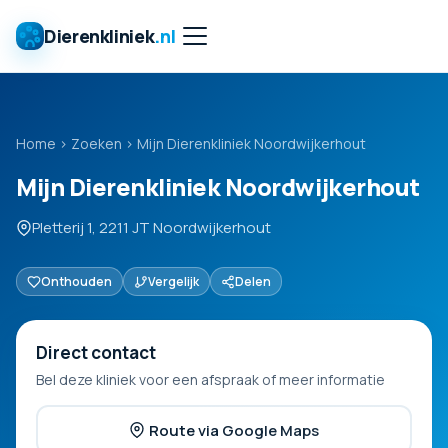
Dierenkliniek
.nl
Home
›
Zoeken
›
Mijn Dierenkliniek Noordwijkerhout
Mijn Dierenkliniek Noordwijkerhout
Pletterij 1, 2211 JT Noordwijkerhout
Onthouden
Vergelijk
Delen
Direct contact
Bel deze kliniek voor een afspraak of meer informatie
Route via Google Maps