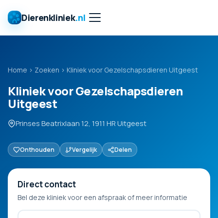
Dierenkliniek
.nl
Home
›
Zoeken
›
Kliniek voor Gezelschapsdieren Uitgeest
Kliniek voor Gezelschapsdieren
Uitgeest
Prinses Beatrixlaan 12, 1911 HR Uitgeest
Onthouden
Vergelijk
Delen
Direct contact
Bel deze kliniek voor een afspraak of meer informatie