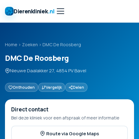
Dierenkliniek
.nl
Home
›
Zoeken
›
DMC De Roosberg
DMC De Roosberg
Nieuwe Daalakker 27, 4854 PV Bavel
Onthouden
Vergelijk
Delen
Direct contact
Bel deze kliniek voor een afspraak of meer informatie
Route via Google Maps