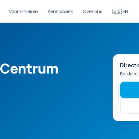
Voor klinieken
Kennisbank
Over ons
🇬🇧 EN
 Centrum
Direct 
Bel deze 