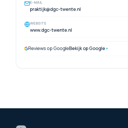
E-MAIL
praktijk@dgc-twente.nl
WEBSITE
www.dgc-twente.nl
Reviews op Google
Bekijk op Google