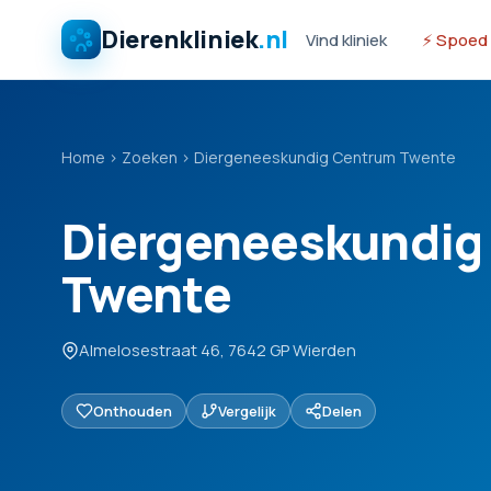
Dierenkliniek
.nl
Vind kliniek
⚡ Spoed
Home
›
Zoeken
›
Diergeneeskundig Centrum Twente
Diergeneeskundig
Twente
Almelosestraat 46, 7642 GP Wierden
Onthouden
Vergelijk
Delen