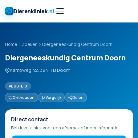
Dierenkliniek
.nl
Home
›
Zoeken
›
Diergeneeskundig Centrum Doorn
Diergeneeskundig Centrum Doorn
Kampweg 42, 3941 HJ Doorn
PLUS-LID
Onthouden
Vergelijk
Delen
Direct contact
Bel deze kliniek voor een afspraak of meer informatie