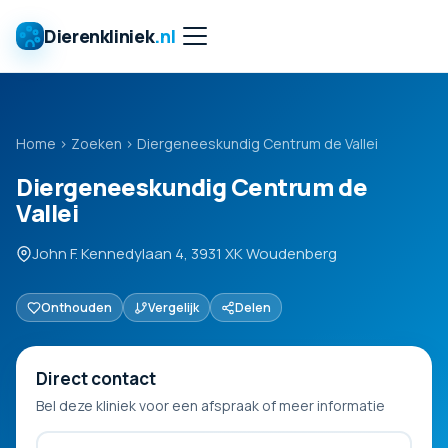
Dierenkliniek
.nl
Home
›
Zoeken
›
Diergeneeskundig Centrum de Vallei
Diergeneeskundig Centrum de
Vallei
John F. Kennedylaan 4, 3931 XK Woudenberg
Onthouden
Vergelijk
Delen
Direct contact
Bel deze kliniek voor een afspraak of meer informatie