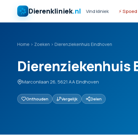
Dierenkliniek
.nl
Vind kliniek
⚡ Spoed
Home
›
Zoeken
›
Dierenziekenhuis Eindhoven
Dierenziekenhuis 
Marconilaan 26, 5621 AA Eindhoven
Onthouden
Vergelijk
Delen