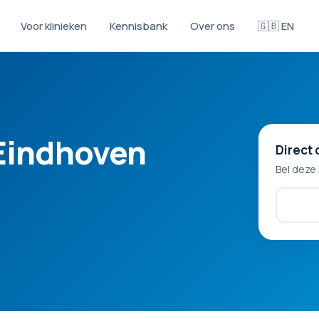
Voor klinieken
Kennisbank
Over ons
🇬🇧 EN
Eindhoven
Direct 
Bel deze 