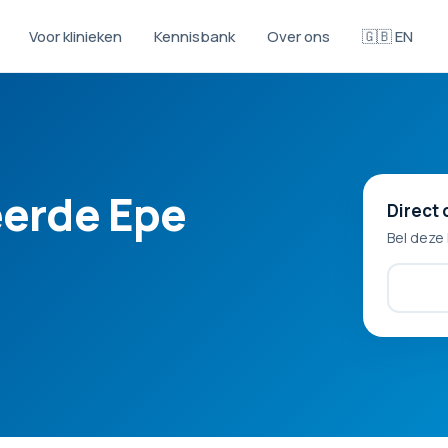
Voor klinieken
Kennisbank
Over ons
🇬🇧 EN
eerde Epe
Direct 
Bel deze 