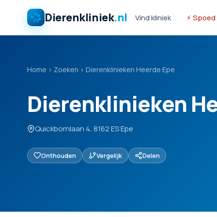
Dierenkliniek
.nl
Vind kliniek
⚡ Spoed
Home
›
Zoeken
›
Dierenklinieken Heerde Epe
Dierenklinieken H
Quickbornlaan 4, 8162 ES Epe
Onthouden
Vergelijk
Delen