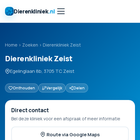
Dierenkliniek
.nl
Home
›
Zoeken
›
Dierenkliniek Zeist
Dierenkliniek Zeist
Egelinglaan 8b, 3705 TC Zeist
Onthouden
Vergelijk
Delen
Direct contact
Bel deze kliniek voor een afspraak of meer informatie
Route via Google Maps