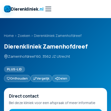
Dierenkliniek
.nl
Home
›
Zoeken
›
Dierenkliniek Zamenhofdreef
Dierenkliniek Zamenhofdreef
Zamenhofdreef 60, 3562 JZ Utrecht
PLUS-LID
Onthouden
Vergelijk
Delen
Direct contact
Bel deze kliniek voor een afspraak of meer informatie