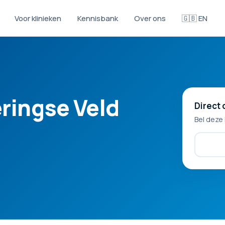
Voor klinieken
Kennisbank
Over ons
🇬🇧 EN
ringse Veld
Direct 
Bel deze 