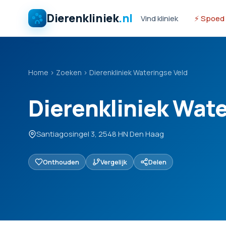
Dierenkliniek
.nl
Vind kliniek
⚡ Spoed
Home
›
Zoeken
›
Dierenkliniek Wateringse Veld
Dierenkliniek Wate
Santiagosingel 3, 2548 HN Den Haag
Onthouden
Vergelijk
Delen