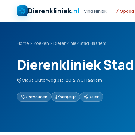
Dierenkliniek
.nl
Vind kliniek
⚡ Spoed
Home
›
Zoeken
›
Dierenkliniek Stad Haarlem
Dierenkliniek Sta
Claus Sluterweg 313, 2012 WS Haarlem
Onthouden
Vergelijk
Delen