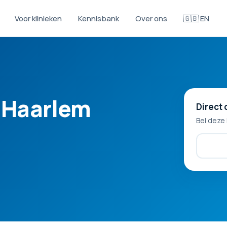
Voor klinieken
Kennisbank
Over ons
🇬🇧 EN
d Haarlem
Direct 
Bel deze 