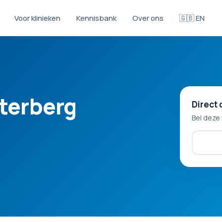
Voor klinieken
Kennisbank
Over ons
🇬🇧 EN
sterberg
Direct 
Bel deze 