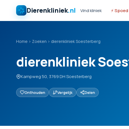
Dierenkliniek
.nl
Vind kliniek
⚡ Spoed
Home
›
Zoeken
›
dierenkliniek Soesterberg
dierenkliniek Soe
Kampweg 50, 3769 DH Soesterberg
Onthouden
Vergelijk
Delen