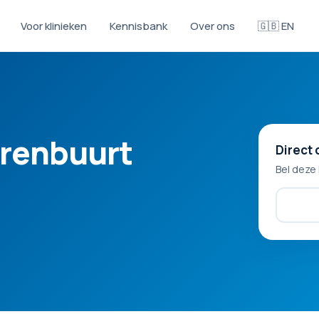
Voor klinieken
Kennisbank
Over ons
🇬🇧 EN
erenbuurt
Direct 
Bel deze 