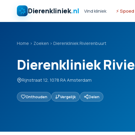
Dierenkliniek
.nl
Vind kliniek
⚡ Spoed
Home
›
Zoeken
›
Dierenkliniek Rivierenbuurt
Dierenkliniek Rivi
Rijnstraat 12, 1078 RA Amsterdam
Onthouden
Vergelijk
Delen