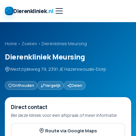
Dierenkliniek
.nl
Home
›
Zoeken
›
Dierenkliniek Meursing
Dierenkliniek Meursing
Westzijdeweg 79, 2391 JE Hazerswoude-Dorp
Onthouden
Vergelijk
Delen
Direct contact
Bel deze kliniek voor een afspraak of meer informatie
Route via Google Maps