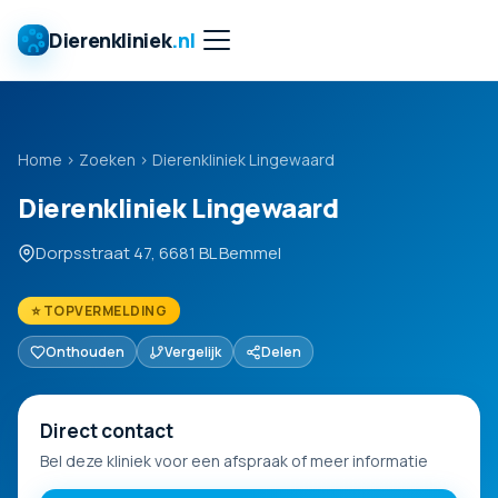
Dierenkliniek
.nl
Home
›
Zoeken
›
Dierenkliniek Lingewaard
Dierenkliniek Lingewaard
Dorpsstraat 47, 6681 BL Bemmel
⭐ TOPVERMELDING
Onthouden
Vergelijk
Delen
Direct contact
Bel deze kliniek voor een afspraak of meer informatie