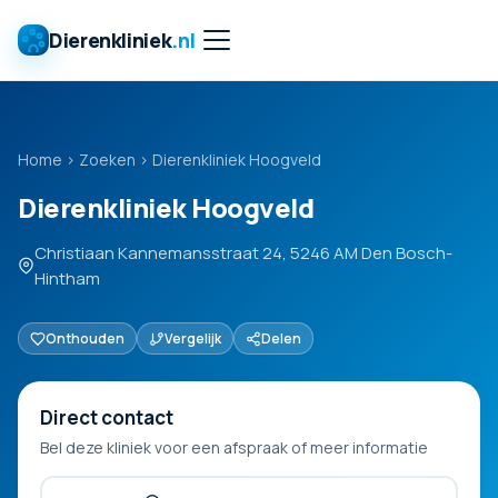
Dierenkliniek
.nl
Home
›
Zoeken
›
Dierenkliniek Hoogveld
Dierenkliniek Hoogveld
Christiaan Kannemansstraat 24, 5246 AM Den Bosch-
Hintham
Onthouden
Vergelijk
Delen
Direct contact
Bel deze kliniek voor een afspraak of meer informatie