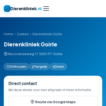
Dierenkliniek
.nl
Home
›
Zoeken
›
Dierenkliniek Goirle
Dierenkliniek Goirle
Abcovenseweg 17, 5051 PT Goirle
Onthouden
Vergelijk
Delen
Direct contact
Bel deze kliniek voor een afspraak of meer informatie
Route via Google Maps