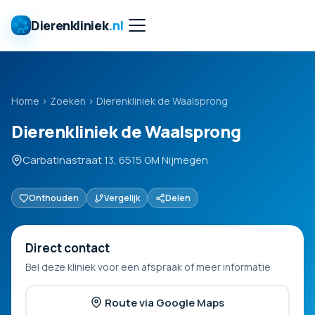
Dierenkliniek
.nl
Home
›
Zoeken
›
Dierenkliniek de Waalsprong
Dierenkliniek de Waalsprong
Carbatinastraat 13, 6515 GM Nijmegen
Onthouden
Vergelijk
Delen
Direct contact
Bel deze kliniek voor een afspraak of meer informatie
Route via Google Maps