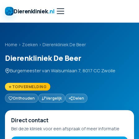
Dierenkliniek
.nl
Home
›
Zoeken
›
Dierenkliniek De Beer
Dierenkliniek De Beer
Burgemeester van Walsumlaan 7, 8017 CC Zwolle
⭐ TOPVERMELDING
Onthouden
Vergelijk
Delen
Direct contact
Bel deze kliniek voor een afspraak of meer informatie