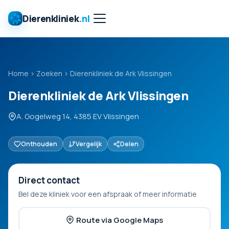
Dierenkliniek
.nl
Home
›
Zoeken
›
Dierenkliniek de Ark Vlissingen
Dierenkliniek de Ark Vlissingen
A. Gogelweg 14, 4385 EV Vlissingen
Onthouden
Vergelijk
Delen
Direct contact
Bel deze kliniek voor een afspraak of meer informatie
Route via Google Maps