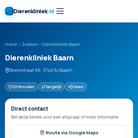
Dierenkliniek
.nl
Home
›
Zoeken
›
Dierenkliniek Baarn
Dierenkliniek Baarn
Bremstraat 56, 3742 RJ Baarn
Onthouden
Vergelijk
Delen
Direct contact
Bel deze kliniek voor een afspraak of meer informatie
Route via Google Maps