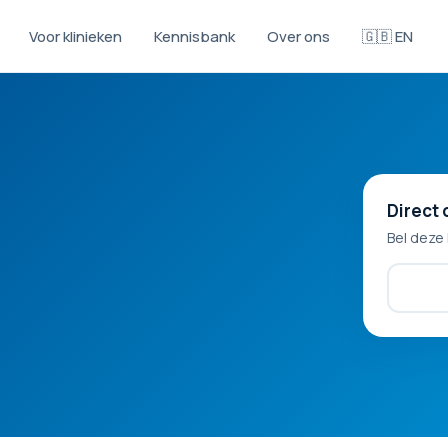
Voor klinieken
Kennisbank
Over ons
🇬🇧 EN
Direct 
Bel deze 