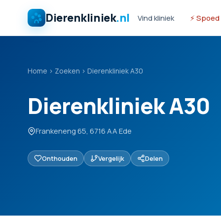
Dierenkliniek
.nl
Vind kliniek
⚡ Spoed
Home
›
Zoeken
›
Dierenkliniek A30
Dierenkliniek A30
Frankeneng 65, 6716 AA Ede
Onthouden
Vergelijk
Delen