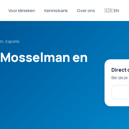
Voor klinieken
Kennisbank
Over ons
🇬🇧 EN
m, Kapelle
k Mosselman en
Direct 
Bel deze 