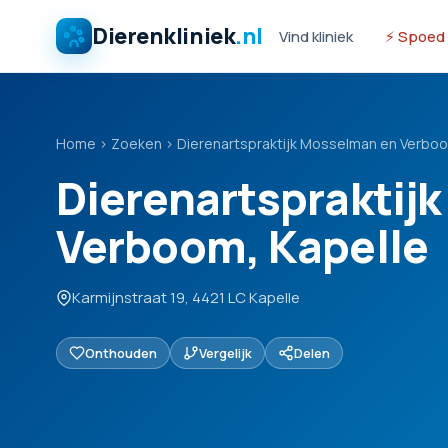
Dierenkliniek
.nl
Vind kliniek
⚡ Spoed
Home
›
Zoeken
›
Dierenartspraktijk Mosselman en Verboo
Dierenartspraktij
Verboom, Kapelle
Karmijnstraat 19, 4421 LC Kapelle
Onthouden
Vergelijk
Delen