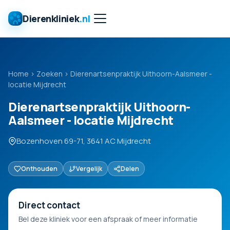
Dierenkliniek
.nl
Home
›
Zoeken
›
Dierenartsenpraktijk Uithoorn-Aalsmeer -
locatie Mijdrecht
Dierenartsenpraktijk Uithoorn-
Aalsmeer - locatie Mijdrecht
Bozenhoven 69-71, 3641 AC Mijdrecht
Onthouden
Vergelijk
Delen
Direct contact
Bel deze kliniek voor een afspraak of meer informatie