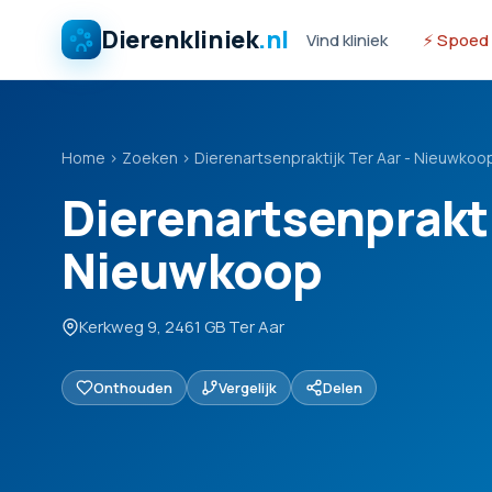
Dierenkliniek
.nl
Vind kliniek
⚡ Spoed
Home
›
Zoeken
›
Dierenartsenpraktijk Ter Aar - Nieuwkoo
Dierenartsenpraktij
Nieuwkoop
Kerkweg 9, 2461 GB Ter Aar
Onthouden
Vergelijk
Delen