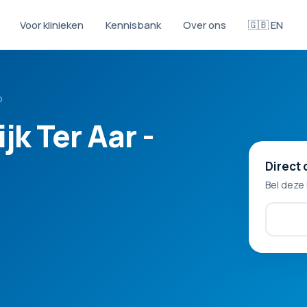
Voor klinieken
Kennisbank
Over ons
🇬🇧 EN
p
k Ter Aar -
Direct 
Bel deze 