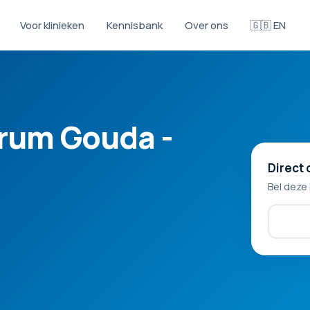
Voor klinieken
Kennisbank
Over ons
🇬🇧 EN
rum Gouda -
Direct 
Bel deze 