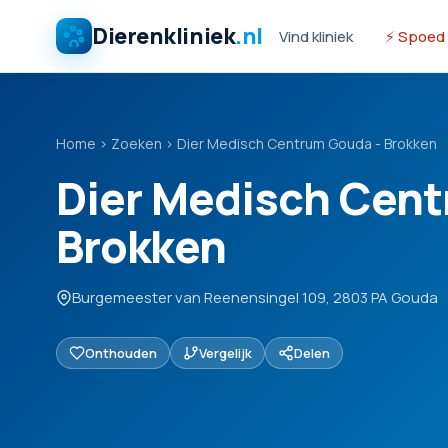
Dierenkliniek
.nl
Vind kliniek
⚡ Spoed
Home
›
Zoeken
›
Dier Medisch Centrum Gouda - Brokken
Dier Medisch Cent
Brokken
Burgemeester van Reenensingel 109, 2803 PA Gouda
Onthouden
Vergelijk
Delen