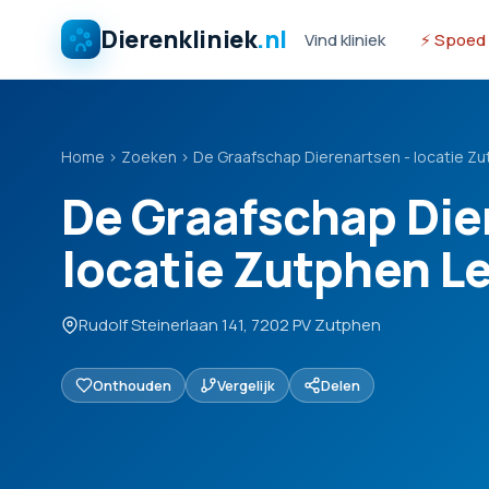
Dierenkliniek
.nl
Vind kliniek
⚡ Spoed
Home
›
Zoeken
›
De Graafschap Dierenartsen - locatie Z
De Graafschap Die
locatie Zutphen L
Rudolf Steinerlaan 141, 7202 PV Zutphen
Onthouden
Vergelijk
Delen