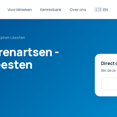
Voor klinieken
Kennisbank
Over ons
🇬🇧 EN
utphen Leesten
renartsen -
eesten
Direct 
Bel deze 