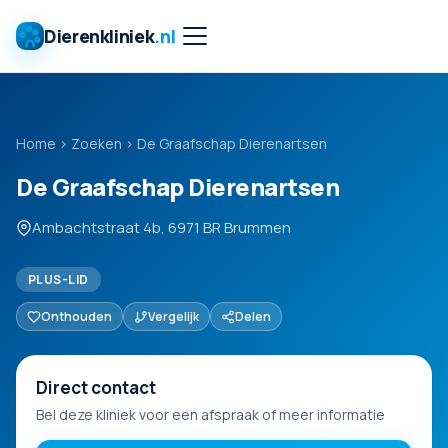
Dierenkliniek
.nl
Home
›
Zoeken
›
De Graafschap Dierenartsen
De Graafschap Dierenartsen
Ambachtstraat 4b, 6971 BR Brummen
PLUS-LID
Onthouden
Vergelijk
Delen
Direct contact
Bel deze kliniek voor een afspraak of meer informatie