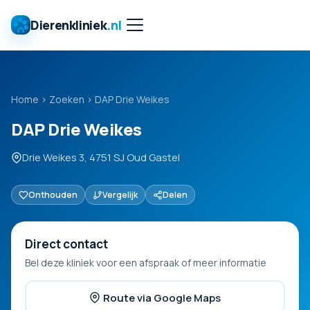
Dierenkliniek
.nl
Home
›
Zoeken
›
DAP Drie Weikes
DAP Drie Weikes
Drie Weikes 3, 4751 SJ Oud Gastel
Onthouden
Vergelijk
Delen
Direct contact
Bel deze kliniek voor een afspraak of meer informatie
Route via Google Maps