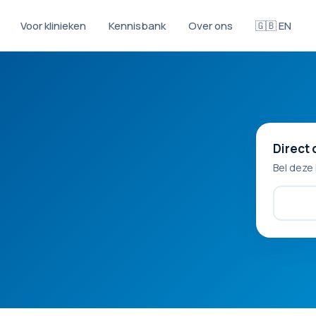
Voor klinieken
Kennisbank
Over ons
🇬🇧 EN
Direct 
Bel deze 