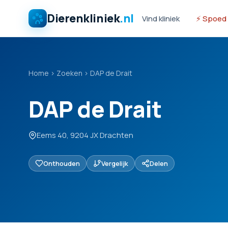
Dierenkliniek
.nl
Vind kliniek
⚡ Spoed
Home
›
Zoeken
›
DAP de Drait
DAP de Drait
Eems 40, 9204 JX Drachten
Onthouden
Vergelijk
Delen