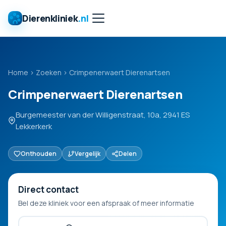
Dierenkliniek
.nl
Home
›
Zoeken
›
Crimpenerwaert Dierenartsen
Crimpenerwaert Dierenartsen
Burgemeester van der Willigenstraat, 10a, 2941 ES
Lekkerkerk
Onthouden
Vergelijk
Delen
Direct contact
Bel deze kliniek voor een afspraak of meer informatie