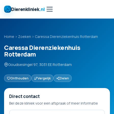
Dierenkliniek
.nl
Home
›
Zoeken
›
Caressa Dierenziekenhuis Rotterdam
Caressa Dierenziekenhuis
Rotterdam
Goudsesingel 97, 3031 EE Rotterdam
Onthouden
Vergelijk
Delen
Direct contact
Bel deze kliniek voor een afspraak of meer informatie