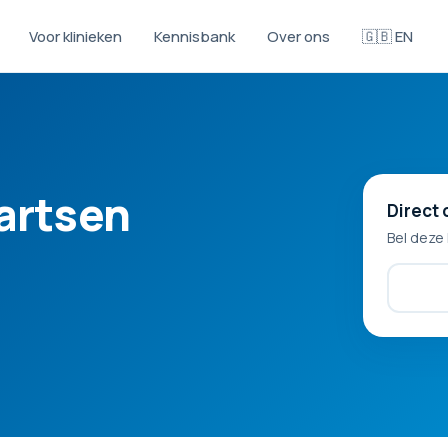
Voor klinieken
Kennisbank
Over ons
🇬🇧 EN
artsen
Direct 
Bel deze 