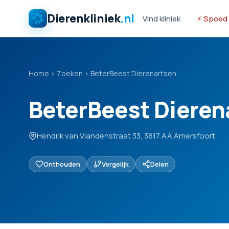
Dierenkliniek
.nl
Vind kliniek
⚡ Spoed
Home
›
Zoeken
›
BeterBeest Dierenartsen
BeterBeest Dieren
Hendrik van Viandenstraat 33, 3817 AA Amersfoort
Onthouden
Vergelijk
Delen