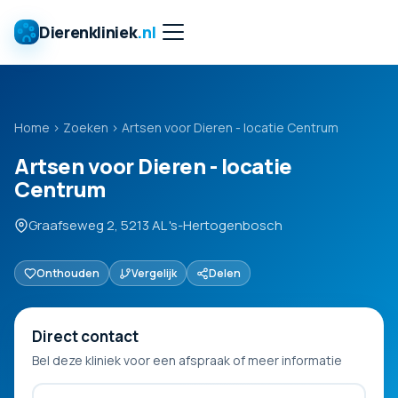
Dierenkliniek
.nl
Home
›
Zoeken
›
Artsen voor Dieren - locatie Centrum
Artsen voor Dieren - locatie
Centrum
Graafseweg 2, 5213 AL 's-Hertogenbosch
Onthouden
Vergelijk
Delen
Direct contact
Bel deze kliniek voor een afspraak of meer informatie