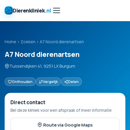
Dierenkliniek
.nl
Home
›
Zoeken
›
A7 Noord dierenartsen
A7 Noord dierenartsen
Tussendijken 41, 9251 LX Burgum
Onthouden
Vergelijk
Delen
Direct contact
Bel deze kliniek voor een afspraak of meer informatie
Route via Google Maps