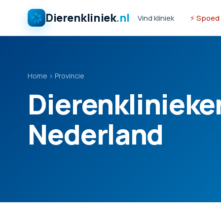
Dierenkliniek
.nl
Vind kliniek
⚡ Spoed
Home
›
Provincie
Dierenklinieke
Nederland