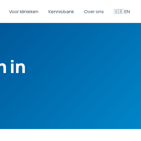
Voor klinieken
Kennisbank
Over ons
🇬🇧 EN
n in